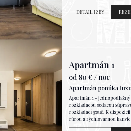
kúpeľňa so sprchovacím kútom.
pripojenie, uteráky, základn
DETAIL IZBY
REZE
samozrejme nesmie chýbať. 
výhľadom a je rozlohou väčší
> TU.
Apartmán 1
od
80
€ / noc
Apartmán ponúka luxus
Apartmán 1 - jednopodlažný 
rozkladacou sedacou súpravou
rozkladací gauč. K dispozíci
rúrou a rýchlovarnou kanvico
kúpeľňa so sprchovacím kútom.