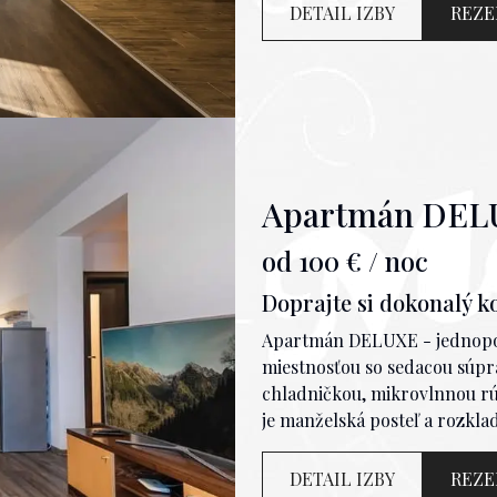
pripojenie, uteráky, základn
DETAIL IZBY
REZE
samozrejme nesmie chýbať. 
výhľadom. Pozrite si video a
Apartmán DEL
od
100
€ / noc
Doprajte si dokonalý 
Apartmán DELUXE - jednopo
miestnosťou so sedacou súpra
chladničkou, mikrovlnnou rú
je manželská posteľ a rozklad
Ostatné vybavenie tvorí kúpeľ
Wifi pripojenie, práčka, ute
DETAIL IZBY
REZE