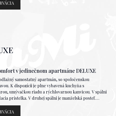
á hygiena (šampón, sprvhový gél a telové mlieko)
RVÁCIA
Apartmán takisto disponuje balkónom s príjemným
partmánu 1 -------> TU.
UXE
komfort v jedinečnom apartmáne DELUXE
dlažný samostatný apartmán, so spoločenskou
vou. K dispozícii je plne vybavená kuchyňa s
rou, umývačkou riadu a rýchlovarnou kanvicou. V spálni
acia prístelka. V druhej spálni je manželská posteľ.
ňa so sprchovým kútom a toaletou, satelitná televízia,
ráky, základná hygiena (šampón, sprchový gél a telové
RVÁCIA