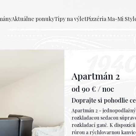
mány
Aktuálne ponuky
Tipy na výlet
Pizzéria Ma-Mi Styl
Apartmán 2
od
90
€ / noc
Doprajte si pohodlie c
Apartmán 2 - jednopodlažný
rozkladacou sedacou súpravou
rozkladací gauč. K dispozíci
rúrou a rýchlovarnou kanvico