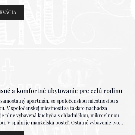
 Toaleta je samostatne. Satelitná televízia, Wifi
á hygiena (šampón, sprvhový gél a telové mlieko)
RVÁCIA
Apartmán takisto disponuje balkónom s príjemným
 ako apartmán 1. Pozrite si video apartmánu 2 ----------
né a komfortné ubytovanie pre celú rodinu
samostatný apartmán, so spoločenskou miestnosťou s
. V spoločenskej miestnosti sa takisto nachádza
i je plne vybavená kuchyňa s chladničkou, mikrovlnnou
u. V spálni je manželská posteľ. Ostatné vybavenie tvorí
 Toaleta je samostatne. Satelitná televízia, Wifi