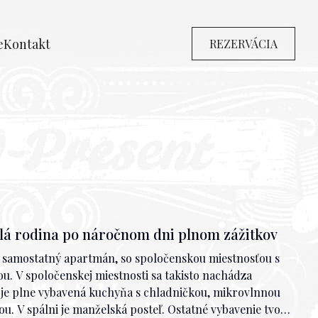
e
Kontakt
REZERVÁCIA
elá rodina po náročnom dni plnom zážitkov
 samostatný apartmán, so spoločenskou miestnosťou s
. V spoločenskej miestnosti sa takisto nachádza
i je plne vybavená kuchyňa s chladničkou, mikrovlnnou
u. V spálni je manželská posteľ. Ostatné vybavenie tvorí